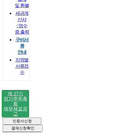
및 환불
세금계
산서
/ 영수
증 출력
구비서
류
안내
지역별
서류접
수
제 27기
정기주주총
회
재무제표공
고
인증서신청
결제신청확인