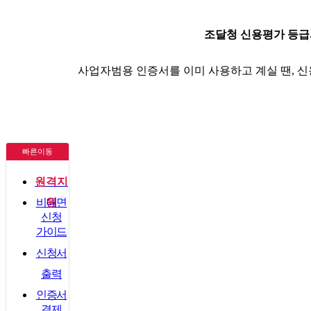
조달청 신용평가 등급
사업자범용 인증서를 이미 사용하고 계실 땐, 
빠른이동
원격지
비대면
원
신청
가이드
신청서
출력
인증서
결제