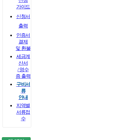
신청
가이드
신청서
출력
인증서
결제
및 환불
세금계
산서
/ 영수
증 출력
구비서
류
안내
지역별
서류접
수