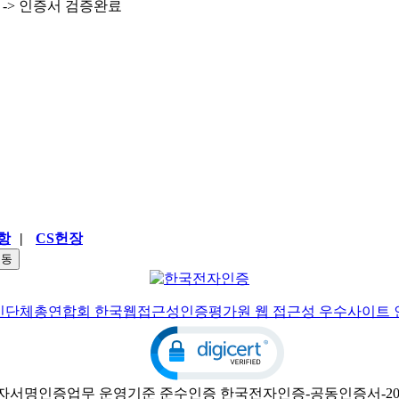
항
|
CS헌장